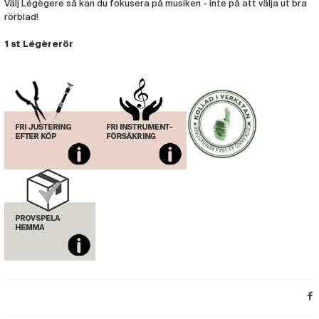
Välj Légègere så kan du fokusera på musiken - inte på att välja ut bra
rörblad!
1 st Légèrerör