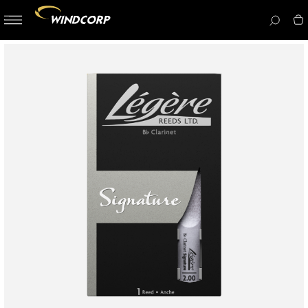
button-
menu
icon__i