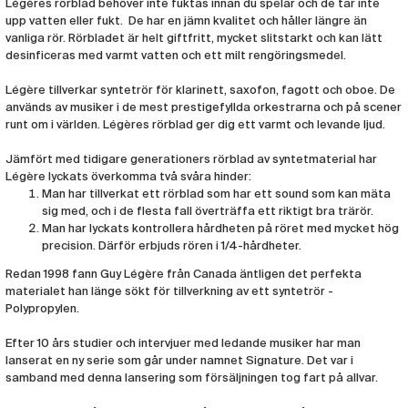
Légères rörblad behöver inte fuktas innan du spelar och de tar inte
Rör Legere Klarinett Signature 3,00
upp vatten eller fukt. De har en jämn kvalitet och håller längre än
(LEG105)
vanliga rör. Rörbladet är helt giftfritt, mycket slitstarkt och kan lätt
desinficeras med varmt vatten och ett milt rengöringsmedel.
Rör Legere Klarinett Signature 3,25
(LEG106)
Légère tillverkar syntetrör för klarinett, saxofon, fagott och oboe. De
används av musiker i de mest prestigefyllda orkestrarna och på scener
runt om i världen. Légères rörblad ger dig ett varmt och levande ljud.
Rör Legere Klarinett Signature 3,50
(LEG107)
Jämfört med tidigare generationers rörblad av syntetmaterial har
Légère lyckats överkomma två svåra hinder:
Rör Legere Klarinett Signature 3,75
Man har tillverkat ett rörblad som har ett sound som kan mäta
(LEG108)
sig med, och i de flesta fall överträffa ett riktigt bra trärör.
Man har lyckats kontrollera hårdheten på röret med mycket hög
precision. Därför erbjuds rören i 1/4-hårdheter.
Rör Legere Klarinett Signature 4,00
(LEG109)
Redan 1998 fann Guy Légère från Canada äntligen det perfekta
materialet han länge sökt för tillverkning av ett syntetrör -
Rör Legere Klarinett Signature 4,25
Polypropylen.
(LEG175)
Efter 10 års studier och intervjuer med ledande musiker har man
lanserat en ny serie som går under namnet Signature. Det var i
samband med denna lansering som försäljningen tog fart på allvar.