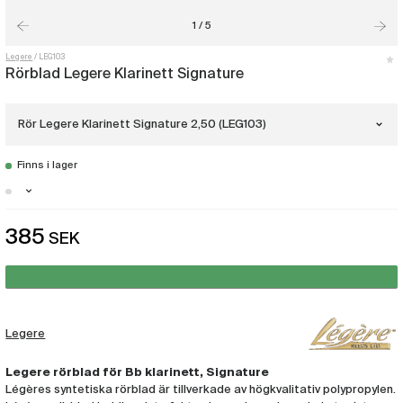
1 / 5
Legere
LEG103
Rörblad Legere Klarinett Signature
Rör Legere Klarinett Signature 2,50 (LEG103)
Finns i lager
Rör Legere Klarinett Signature 2,00
(LEG101)
Malmö - Få i lager
385
SEK
Rör Legere Klarinett Signature 2,25
Göteborg - Få i lager
(LEG102)
Stockholm - Få i lager
Rör Legere Klarinett Signature 2,50
(LEG103)
Legere
Rör Legere Klarinett Signature 2,75
(LEG104)
Legere rörblad för Bb klarinett, Signature
Légères syntetiska rörblad är tillverkade av högkvalitativ polypropylen.