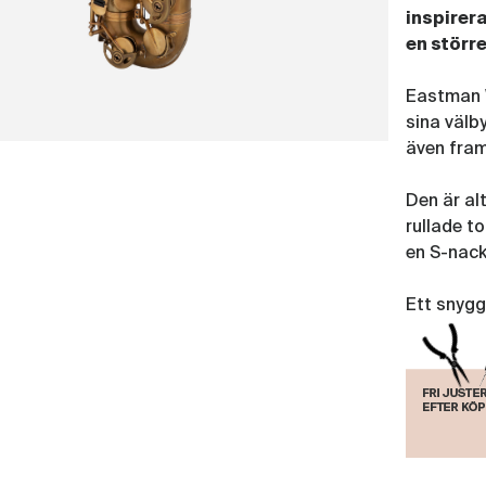
inspirer
en större
Eastman W
sina välb
även fram
Den är al
rullade t
en S-nack
Ett snygg