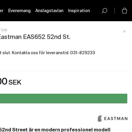
er
Evenemang
Anslagstavlan
Inspiration
button-
icon__icon
T306
Eastman EAS652 52nd St.
igt slut. Kontakta oss för leveranstid: 031-829233
olm - Just nu slut i lager
00
SEK
rg - Just nu slut i lager
2nd Street är en modern professionel modell