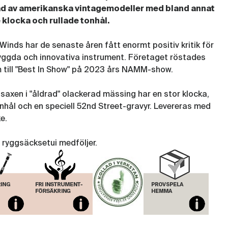
ad av amerikanska vintagemodeller med bland annat
 klocka och rullade tonhål.
inds har de senaste åren fått enormt positiv kritik för
yggda och innovativa instrument. Företaget röstades
 till "Best In Show" på 2023 års NAMM-show.
tsaxen i "åldrad" olackerad mässing har en stor klocka,
onhål och en speciell 52nd Street-gravyr. Levereras med
e.
 ryggsäcksetui medföljer.