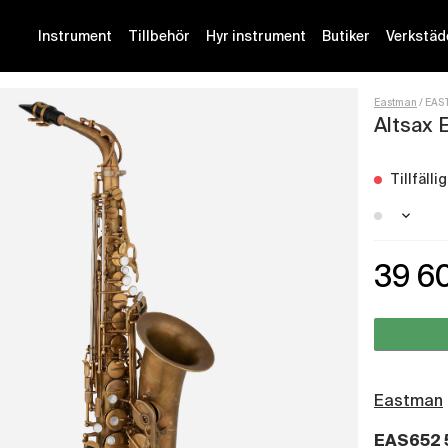
Instrument
Tillbehör
Hyr instrument
Butiker
Verkstäd
Eastman
EAS
Altsax 
Tillfäll
Stockh
39 6
Götebo
Eastman
EAS652 5