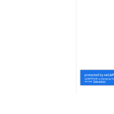
Om oss
Om