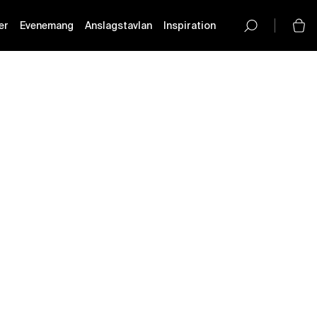
er
Evenemang
Anslagstavlan
Inspiration
button-
icon__icon