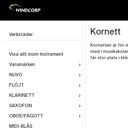
Kornett
Verkstäder
Kornetten är för 
med i musikskola
Visa allt inom Instrument
får stor plats i b
mindre grupper! H
Varumärken
kornetter från bl
NUVO
märke Windplay. Vi
hem, uthyrning oc
FLÖJT
vi dig att hitta rä
KLARINETT
kornetter av mycke
innan den läggs ut
SAXOFON
OBOE/FAGOTT
MIDI-BLÅS