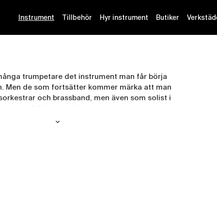
Instrument
Tillbehör
Hyr instrument
Butiker
Verkstäd
många trumpetare det instrument man får börja
n. Men de som fortsätter kommer märka att man
låsorkestrar och brassband, men även som solist i
os oss på Windcorp hittar du ett stort urval av
 a Getzen, Jupiter, Yamaha och Windcorps eget
 erbjuder provspel så att du kan prova i ditt eget
h försäkring av kornetter. Kontakta oss så hjälper
tt! Vi säljer även begagnat där vi ofta får in
t hög kvalitet som alltid servas i vår verkstad
 för försäljning!