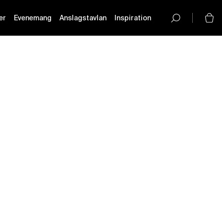
er
Evenemang
Anslagstavlan
Inspiration
button-
icon__icon