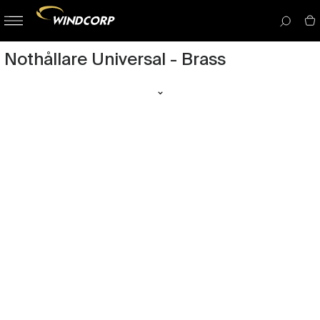
button-
menu
icon__i
Nothållare Universal - Brass
Välj bland sortiment av univsersala nothållare.