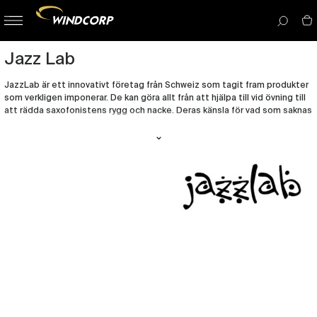
button-
menu
icon__i
Jazz Lab
JazzLab är ett innovativt företag från Schweiz som tagit fram produkter
som verkligen imponerar. De kan göra allt från att hjälpa till vid övning till
att rädda saxofonistens rygg och nacke. Deras känsla för vad som saknas
i andra produkter har lett dom till hyllningar på bland annat NAMM-show.
Produkterna är tillverkade i Europa och är bara producerade med
högkvalitativa material. I deras sele används t ex Kevlar och aluminium
som även används vid flygplanstillverkning.
Läs mer på JazzLab:s hemsida.