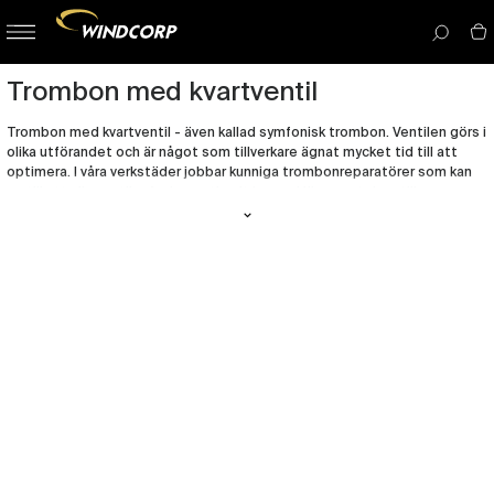
button-
menu
icon__i
Trombon med kvartventil
Trombon med kvartventil - även kallad symfonisk trombon. Ventilen görs i
olika utförandet och är något som tillverkare ägnat mycket tid till att
optimera. I våra verkstäder jobbar kunniga trombonreparatörer som kan
se till att alla ventiler funkar optimalt innan vi lämnar ut dom till
försäljning
Tromboner är en instrumentgrupp som representerar en viktig del av
Windcorp. Flera av oss som jobbar här spelar just
trombon
och det känns
naturligt att ha ett stort och intressant utbud av tromboner och
tillbehör. Här finner du märken som Yamaha, Bach, Conn, Kanstul, Tromba
med flera. Om du är osäker på vilken trombon som passar just dig, hör av
dig till någon av våra butiker
så hjälper vi dig.