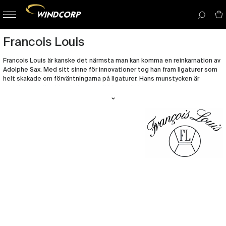
button-
menu
icon__i
Francois Louis
Francois Louis är kanske det närmsta man kan komma en reinkarnation av
Adolphe Sax. Med sitt sinne för innovationer tog han fram ligaturer som
helt skakade om förväntningarna på ligaturer. Hans munstycken är
oerhört populära bland några av världens bästa saxofonister.
Han har också uppfunnit Aulochromen. En sax med två munstycken som
möjliggör tvåstämmigt spel på saxofon!
Läs gärna mer på Francois Louis hemsida.