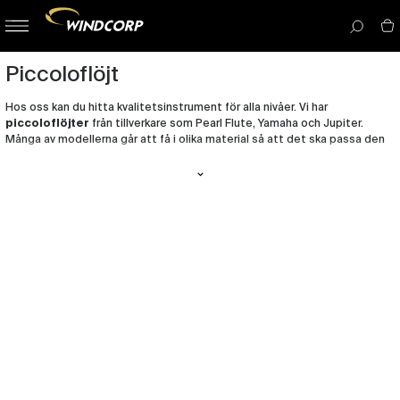
button-
menu
icon__i
Piccoloflöjt
Hos oss kan du hitta kvalitetsinstrument för alla nivåer. Vi har
piccoloflöjter
från tillverkare som Pearl Flute, Yamaha och Jupiter.
Många av modellerna går att få i olika material så att det ska passa den
miljö du spelar i perfekt!
I alla köp av piccoloflöjt ingår rengöringsartiklar, etui, försäkring och
garantijustering inom 6 månader.