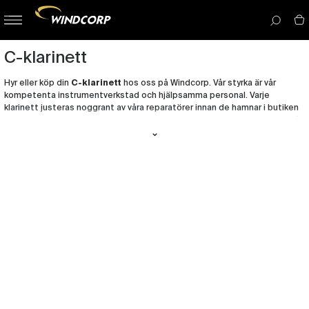
button-
menu
icon__i
C-klarinett
Hyr eller köp din
C-klarinett
hos oss på Windcorp. Vår styrka är vår
kompetenta instrumentverkstad och hjälpsamma personal. Varje
klarinett justeras noggrant av våra reparatörer innan de hamnar i butiken
eller hos en ny lycklig ägare. Vi lägger i genomsnitt en timmes arbete på
en klarinett för att den ska prestera till sin fulla potential.
Du är välkommen att provspela klarinetter hos oss! Vi är i så fall
tacksamma om du några dagar i förväg meddelar om du vill komma till
oss så vi kan se till att de du vill prova är nyservade. Vi skickar även gärna
instrument för provspelning.
Köper du en klarinett hos oss ingår rengöringsartiklar och etui. Du får
även en försäkring samt garantijustering inom 6 månader.