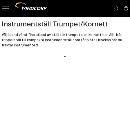
button-
menu
icon__i
Instrumentställ Trumpet/Kornett
Välj bland vårat fina utbud av ställ för trumpet och kornett här. Allt från
trippelställ till kompakta instrumentställ som får plats i klockan när du
fraktar instrumentet!