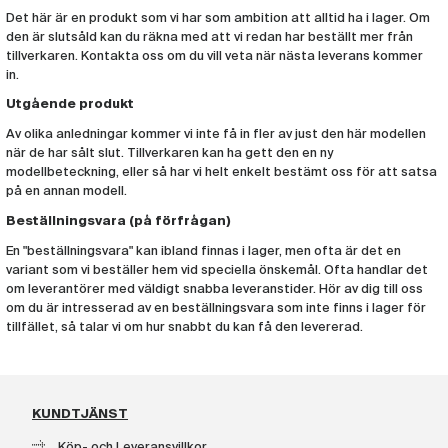
Det här är en produkt som vi har som ambition att alltid ha i lager. Om
den är slutsåld kan du räkna med att vi redan har beställt mer från
tillverkaren. Kontakta oss om du vill veta när nästa leverans kommer
in.
Utgående produkt
Av olika anledningar kommer vi inte få in fler av just den här modellen
när de har sålt slut. Tillverkaren kan ha gett den en ny
modellbeteckning, eller så har vi helt enkelt bestämt oss för att satsa
på en annan modell.
Beställningsvara (på förfrågan)
En "beställningsvara" kan ibland finnas i lager, men ofta är det en
variant som vi beställer hem vid speciella önskemål. Ofta handlar det
om leverantörer med väldigt snabba leveranstider. Hör av dig till oss
om du är intresserad av en beställningsvara som inte finns i lager för
tillfället, så talar vi om hur snabbt du kan få den levererad.
KUNDTJÄNST
Köp- och Leveransvillkor