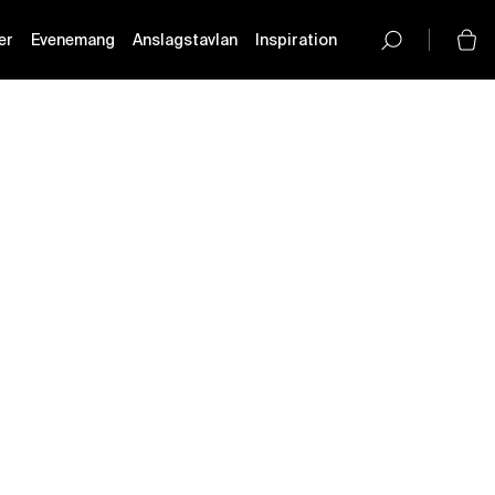
er
Evenemang
Anslagstavlan
Inspiration
button-
icon__icon