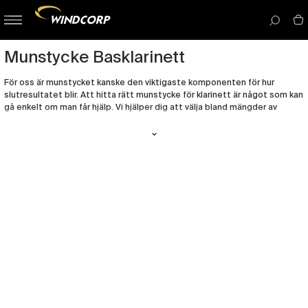
button-
menu
icon__i
Munstycke Basklarinett
För oss är munstycket kanske den viktigaste komponenten för hur
slutresultatet blir. Att hitta rätt munstycke för klarinett är något som kan
gå enkelt om man får hjälp. Vi hjälper dig att välja bland mängder av
modeller så att du kan testa dig fram till just det munstycket som
passar ditt sätt att spela!