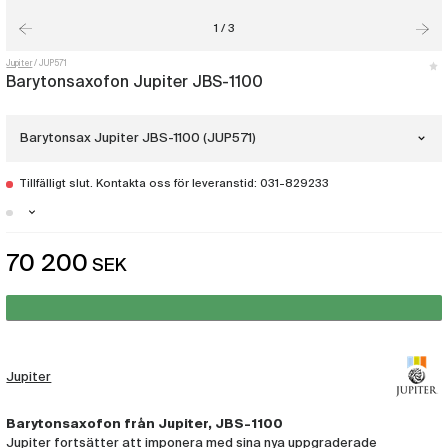
1 / 3
Jupiter
JUP571
Barytonsaxofon Jupiter JBS-1100
Barytonsax Jupiter JBS-1100 (JUP571)
Tillfälligt slut. Kontakta oss för leveranstid: 031-829233
Barytonsax Jupiter JBS-1100
(JUP571)
Malmö - Just nu slut i lager
70 200
SEK
Barytonsax Jupiter JBS-1100SG
Göteborg - Just nu slut i lager
(JUP653)
Stockholm - Just nu slut i lager
Jupiter
Barytonsaxofon från Jupiter, JBS-1100
Jupiter fortsätter att imponera med sina nya uppgraderade