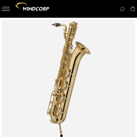
button-
menu
icon__i