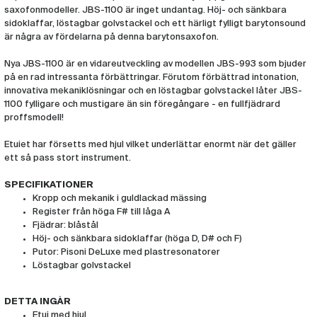
saxofonmodeller. JBS-1100 är inget undantag. Höj- och sänkbara
sidoklaffar, löstagbar golvstackel och ett härligt fylligt barytonsound
är några av fördelarna på denna barytonsaxofon.
Nya JBS-1100 är en vidareutveckling av modellen JBS-993 som bjuder
på en rad intressanta förbättringar. Förutom förbättrad intonation,
innovativa mekaniklösningar och en löstagbar golvstackel låter JBS-
1100 fylligare och mustigare än sin föregångare - en fullfjädrard
proffsmodell!
Etuiet har försetts med hjul vilket underlättar enormt när det gäller
ett så pass stort instrument.
SPECIFIKATIONER
Kropp och mekanik i guldlackad mässing
Register från höga F# till låga A
Fjädrar: blåstål
Höj- och sänkbara sidoklaffar (höga D, D# och F)
Putor: Pisoni DeLuxe med plastresonatorer
Löstagbar golvstackel
DETTA INGÅR
Etui med hjul