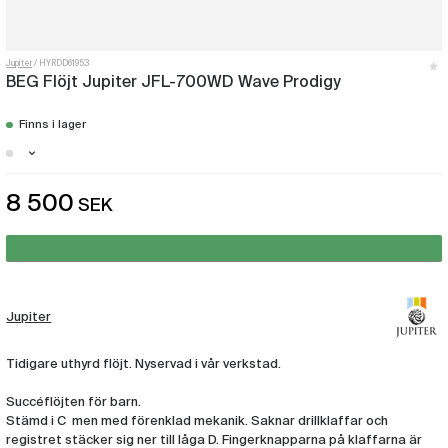
Jupiter
HYRDD61953
BEG Flöjt Jupiter JFL-700WD Wave Prodigy
Finns i lager
Göteborg - Få i lager
8 500
SEK
Jupiter
Tidigare uthyrd flöjt. Nyservad i vår verkstad.
Succéflöjten för barn.
Stämd i C men med förenklad mekanik. Saknar drillklaffar och
registret stäcker sig ner till låga D. Fingerknapparna på klaffarna är