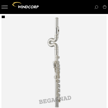
button-
menu
icon__i