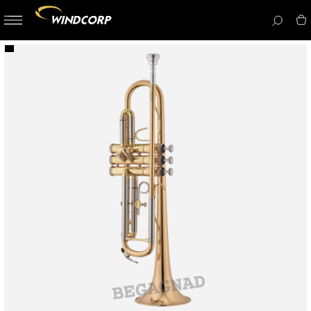
button-
menu
icon__i