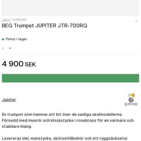
Jupiter
HYRM4380
BEG Trumpet JUPITER JTR-700RQ
Finns i lager
Malmö - Få i lager
4 900
SEK
Göteborg - Just nu slut i lager
Jupiter
En trumpet som hamnar ett bit över de vanliga skolmodellerna.
Försedd med munrör och klockstycke i rosebrass för en varmare och
stabilare klang.
Levereras inkl. munstycke, skötseltillbehör och ett ryggsäcksetui.