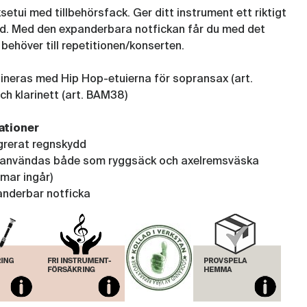
etui med tillbehörsfack. Ger ditt instrument ett riktigt
d. Med den expanderbara notfickan får du med det
behöver till repetitionen/konserten.
neras med Hip Hop-etuierna för sopransax (art.
h klarinett (art. BAM38)
ationer
grerat regnskydd
 användas både som ryggsäck och axelremsväska
mar ingår)
nderbar notficka