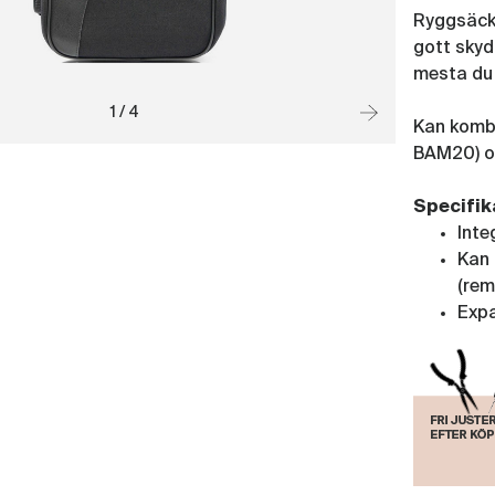
Ryggsäcks
gott skyd
mesta du 
1 / 4
Kan kombi
BAM20) oc
Specifik
Inte
Kan
(rem
Expa