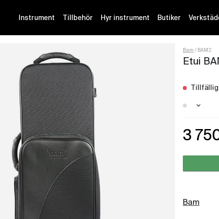
Instrument
Tillbehör
Hyr instrument
Butiker
Verkstäd
Bam
BAM2
Etui BA
Tillfäll
Stockh
3 75
Malmö 
Götebo
Bam