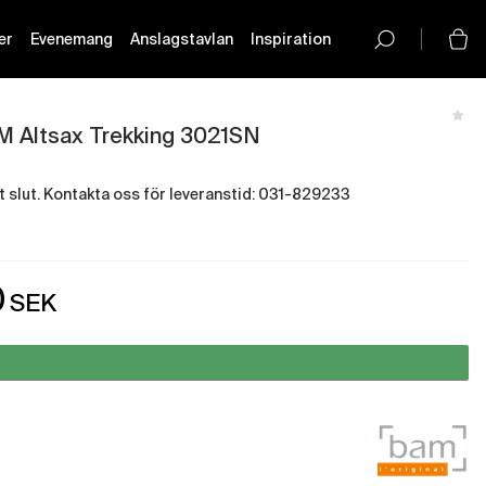
er
Evenemang
Anslagstavlan
Inspiration
button-
icon__icon
M Altsax Trekking 3021SN
igt slut. Kontakta oss för leveranstid: 031-829233
olm - Just nu slut i lager
0
SEK
- Just nu slut i lager
rg - Just nu slut i lager