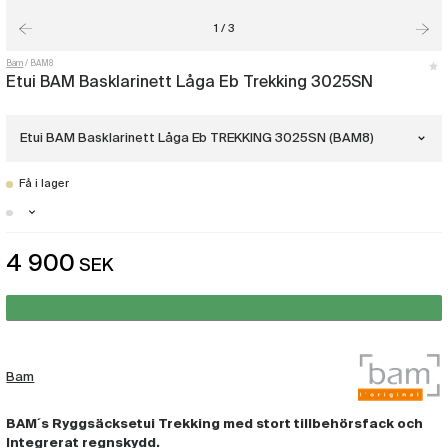
1 / 3
Bam
BAM8
Etui BAM Basklarinett Låga Eb Trekking 3025SN
Etui BAM Basklarinett Låga Eb TREKKING 3025SN (BAM8)
Få i lager
Etui BAM Basklarinett Låga C TREKKING
3026SN
(BAM7)
Stockholm - Just nu slut i lager
Etui BAM Basklarinett Låga Eb
4 900
SEK
Malmö - Just nu slut i lager
TREKKING 3025SN
(BAM8)
Göteborg - Just nu slut i lager
Bam
BAM´s Ryggsäcksetui Trekking med stort tillbehörsfack och
Integrerat regnskydd.