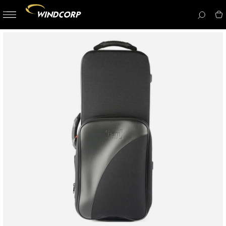
button-
menu
icon__i