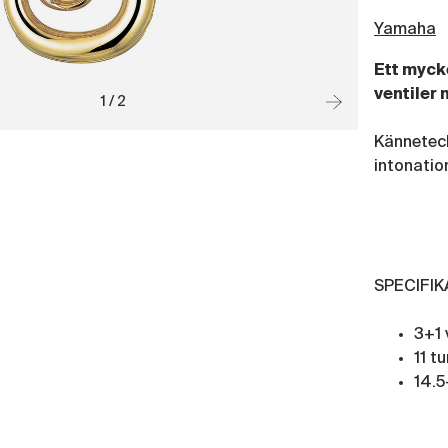
Yamaha
Ett myck
ventiler 
1 / 2
Känneteck
intonatio
SPECIFI
3+1 
11 t
14.5