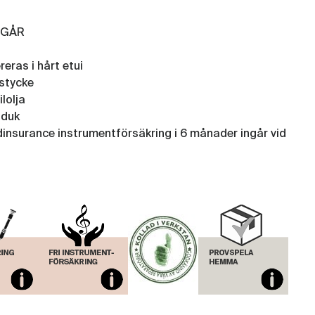
NGÅR
reras i hårt etui
stycke
ilolja
sduk
insurance instrumentförsäkring i 6 månader ingår vid