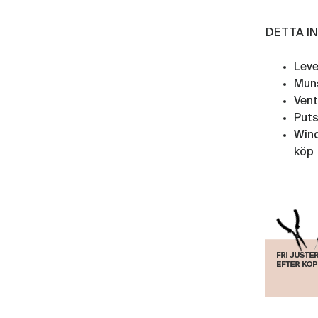
DETTA I
Leve
Mun
Vent
Put
Wind
köp