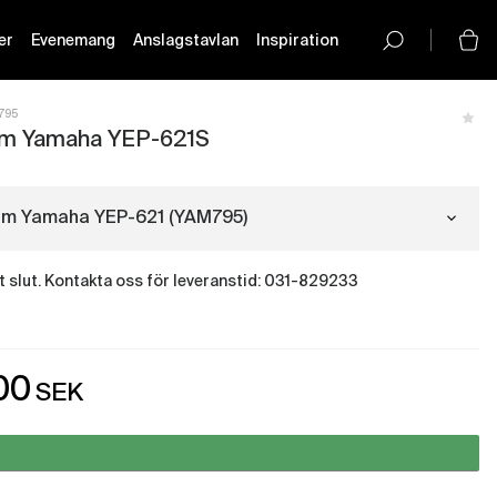
er
Evenemang
Anslagstavlan
Inspiration
button-
icon__icon
795
um Yamaha YEP-621S
um Yamaha YEP-621 (YAM795)
igt slut. Kontakta oss för leveranstid: 031-829233
Eufonium Yamaha YEP-621
(YAM795)
olm - Just nu slut i lager
00
SEK
Eufonium Yamaha YEP-621S
- Just nu slut i lager
(YAM796)
rg - Just nu slut i lager