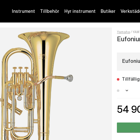
Instrument
Tillbehör
Hyr instrument
Butiker
Verkstäd
Yamaha
YAM
Eufoni
Eufoni
Tillfäll
Stockh
54 9
Malmö 
Götebo