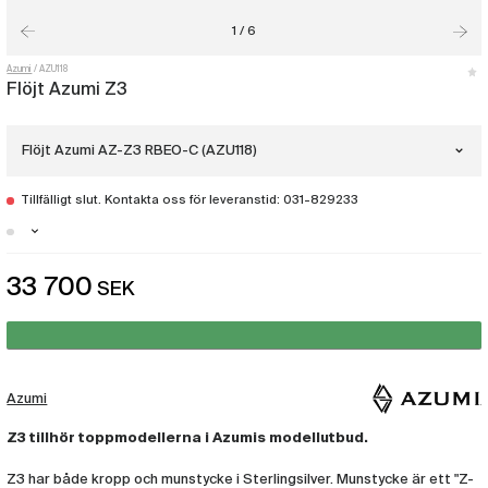
1 / 6
Azumi
AZU118
Flöjt Azumi Z3
Flöjt Azumi AZ-Z3 RBEO-C (AZU118)
Tillfälligt slut. Kontakta oss för leveranstid: 031-829233
Flöjt Azumi AZ-Z3 E
(AZU115)
Göteborg - Just nu slut i lager
33 700
SEK
Flöjt Azumi AZ-Z3 REO
(AZU116)
Flöjt Azumi AZ-Z3 RBEO
(AZU117)
Azumi
Flöjt Azumi AZ-Z3 RBEO-C
Z3 tillhör toppmodellerna i Azumis modellutbud.
(AZU118)
Z3 har både kropp och munstycke i Sterlingsilver. Munstycke är ett "Z-