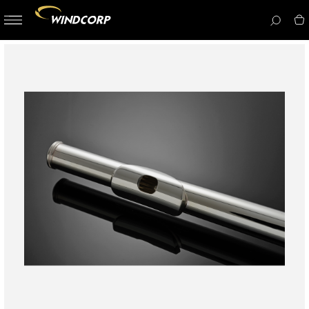
button-
menu
icon__i