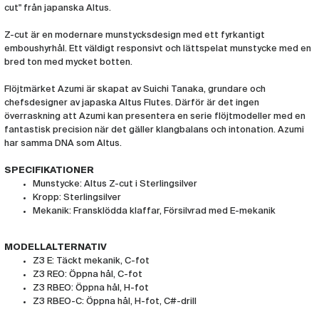
cut" från japanska Altus.
Z-cut är en modernare munstycksdesign med ett fyrkantigt
emboushyrhål. Ett väldigt responsivt och lättspelat munstycke med en
bred ton med mycket botten.
Flöjtmärket Azumi är skapat av Suichi Tanaka, grundare och
chefsdesigner av japaska Altus Flutes. Därför är det ingen
överraskning att Azumi kan presentera en serie flöjtmodeller med en
fantastisk precision när det gäller klangbalans och intonation. Azumi
har samma DNA som Altus.
SPECIFIKATIONER
Munstycke: Altus Z-cut i Sterlingsilver
Kropp: Sterlingsilver
Mekanik: Fransklödda klaffar, Försilvrad med E-mekanik
MODELLALTERNATIV
Z3 E: Täckt mekanik, C-fot
Z3 REO: Öppna hål, C-fot
Z3 RBEO: Öppna hål, H-fot
Z3 RBEO-C: Öppna hål, H-fot, C#-drill