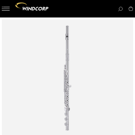
button-
menu
icon__i