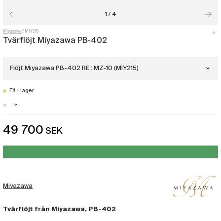
1 / 4
Miyazawa
MIY215
Tvärflöjt Miyazawa PB-402
Flöjt Miyazawa PB-402 RE : MZ-10 (MIY215)
Få i lager
Flöjt Miyazawa PB-402 RE : MZ-10
(MIY215)
Malmö - Få i lager
49 700
SEK
Flöjt Miyazawa PB-402 REH : MZ-10
Stockholm - Just nu slut i lager
(MIY216)
Göteborg - Just nu slut i lager
Miyazawa
Tvärflöjt från Miyazawa, PB-402