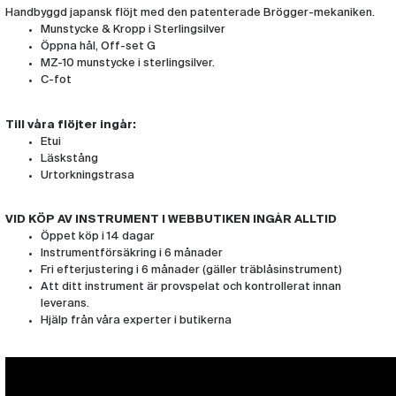
Handbyggd japansk flöjt med den patenterade Brögger-mekaniken.
Munstycke & Kropp i Sterlingsilver
Öppna hål, Off-set G
MZ-10 munstycke i sterlingsilver.
C-fot
Till våra flöjter ingår:
Etui
Läskstång
Urtorkningstrasa
VID KÖP AV INSTRUMENT I WEBBUTIKEN INGÅR ALLTID
Öppet köp i 14 dagar
Instrumentförsäkring i 6 månader
Fri efterjustering i 6 månader (gäller träblåsinstrument)
Att ditt instrument är provspelat och kontrollerat innan
leverans.
Hjälp från våra experter i butikerna