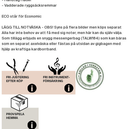
- Handtag i läder
- Vadderade ryggsäcksremmar
ECO står för Economic
LÄGG TILL NOTVÄSKA - OBS! Syns på flera bilder men köps separat
Alla har inte behov av att få med sig noter, men här kan du själv välja.
Som tillägg erbjuds en snygg messengerbag (TALW184) som kan bäras
som en separat axelväska eller fästas på utsidan av gigbagen med
hjälp av kraftiga kardborrband.