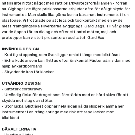
hittills inte hittat något med rätt pris/kvalitetsförhållanden - förrän
nu. Gigbags i de lägre prisklasserna erbjuder ofta för dåligt skydd för
instrumentet. Man skulle lika gärna kunna bära runt instrumentet i en
plastpåse. Vi tröttnade på att leta och tog kontakt med en av de
mest framgångsrika tillverkarna av gigbags, Gard Bags. Till vår glädje
var de öppna för en dialog och efter ett antal möten, mejl och
prototyper kan vi stolt presentera resultatet: Gard Eco
INVÄNDIG DESIGN
- Kraftig stoppning, som även ligger omlott längs med blixtlåset
- Extra kuddar som kan flyttas efter önskemål. Fäster på insidan med
hjälp av kardborrband
- Skyddande kon för klockan
UTVÄNDIG DESIGN
- Slitstark corduraväv
- Utvändig ficka för draget som förstärkts med en hård skiva för att
skydda mot slag och stötar.
- Stor lucka. Blixtlåset öppnar hela sidan så du slipper klämma ner
instrumentet i en trång springa med risk att repa lacken mot
blixtlåset.
BÄRALTERNATIV