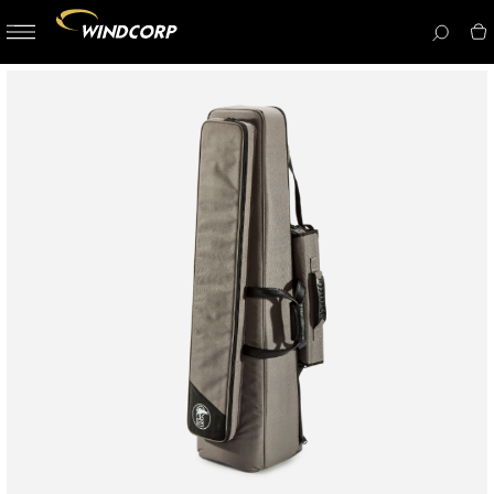
button-
menu
icon__i