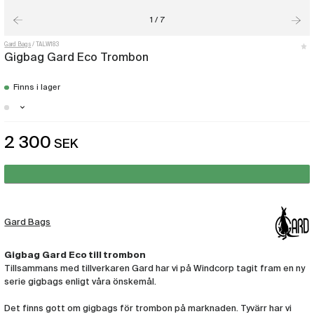
1 / 7
Gard Bags
TALW183
Gigbag Gard Eco Trombon
Finns i lager
Malmö - Få i lager
2 300
SEK
Göteborg - Just nu slut i lager
Stockholm - Just nu slut i lager
Gard Bags
Gigbag Gard Eco till trombon
Tillsammans med tillverkaren Gard har vi på Windcorp tagit fram en ny
serie gigbags enligt våra önskemål.
Det finns gott om gigbags för trombon på marknaden. Tyvärr har vi