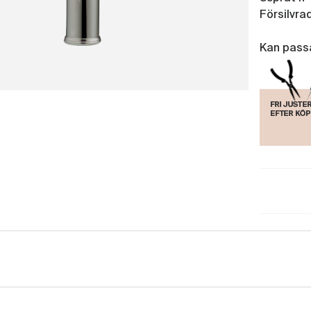
Försilvra
Kan passas