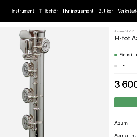
Instrument
Tillbehör
Hyr instrument
Butiker
Verkstäd
Azumi
AZU13
H-fot A
Finns i l
Götebo
3 60
Azumi
Seprat h-