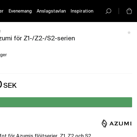
er
Evenemang
Anslagstavlan
Inspiration
button-
icon__icon
1
zumi för Z1-/Z2-/S2-serien
ager
rg - Få i lager
0
SEK
fot för Azumis flöjtserier Z1, Z2 och S2.