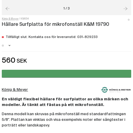
1 / 3
König & Meyer
KM654
Hållare Surfplatta för mikrofonställ K&M 19790
Tillfälligt slut. Kontakta oss för leveranstid: 031-829233
Malmö - Just nu slut i lager
560
SEK
Göteborg - Just nu slut i lager
Stockholm - Just nu slut i lager
König & Meyer
En väldigt flexibel hållare för surfplattor av olika märken och
modeller. Är tänkt att fästas på ett mikrofonställ.
Denna modell kan skruvas på mikrofonställ med standardfattningen
5/8". Plattan kan vinklas och visa exempelvis noter eller sångtexter i
porträtt eller landskapsvy.