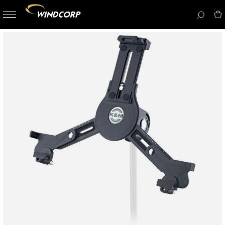
button-
menu
icon__i