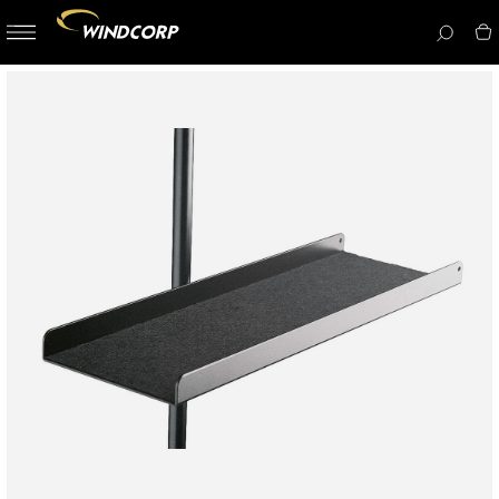
button-
menu
icon__i