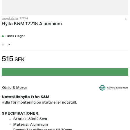
König & Meyer
KM664
Hylla K&M 12218 Aluminium
Finns i lager
Stockholm - Just nu slut i lager
515
SEK
Malmö - Just nu slut i lager
Göteborg - Få i lager
König & Meyer
Notställshylla från K&M
Hylla för montering på stativ eller notställ.
SPECIFIKATIONER:
Storlek: 39x12,5cm
Material: Aluminium