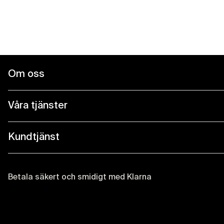
Om oss
Om
oss
Windcorp är Sveriges ledande specialistbutik inom blås 
Våra tjänster
blåsmusiker på alla nivåer. I webbutiken och våra tre but
Våra
och Malmö finner du ett stort utbud av instrument, tillb
tjänster
Provspela hemma
med hög kompetens inom blås.
Kundtjänst
Kundtjänst
Service & Reparationer
Allt tog sin början i Nyköpings Musikaffär, där Andreas 
Så här handlar du
Arespång från tidigt 90-tal byggde upp ett starkt kunna
Uthyrning av instrument
inom blåsmusikvärlden.
Betala säkert och smidigt med Klarna
Handla med Klarna
Instrumentförsäkring
I början 2000-talet tog man beslutet att flytta Nyköping
Köp- & leveransvillkor
Det blev startskottet för Windcorp, en verksamhet med et
Förmedlingsuppdrag
musiker i hela landet det bästa inom blås. Allt för att g
Våra garantier
roligare och mer tillfredställande.