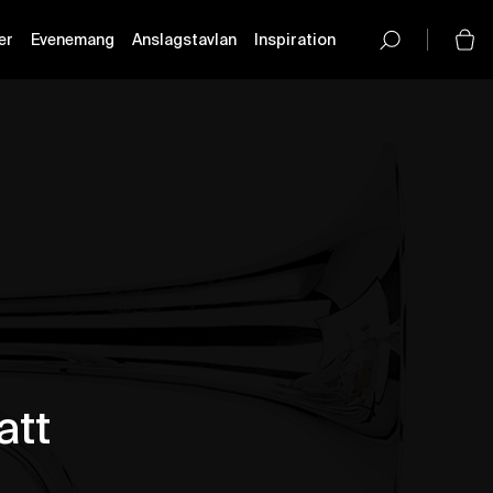
er
Evenemang
Anslagstavlan
Inspiration
button-
icon__icon
att