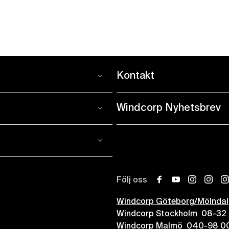
Kontakt
Kontakt
och en mötesplats för
Vi har butiker i
Stockholm
,
Gö
Windcorp Nyhetsbrev
iker i Stockholm, Göteborg
eller information.
Windcorp
ehör, verkstäder och personal
Nyhetsbrev
Anmäl dig och få tillgång til
månad.
Adolfsson och Fredrik
>> Klicka här <<
nde och ett stort nätverk
Följ oss
facebook
youtube
instagram
insta
i
s musikaffär till Göteborg.
Windcorp Göteborg/Mölndal
t tydligt fokus: att erbjuda
Windcorp Stockholm
08-32 
öra ditt musicerande ännu
Windcorp Malmö
040-98 00