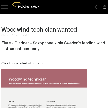
button-
menu
icon__i
Woodwind techician wanted
Skriven 2026-02-20
Flute - Clarinet - Saxophone. Join Sweden's leading wind
instrument company
Click for detailed informaton: