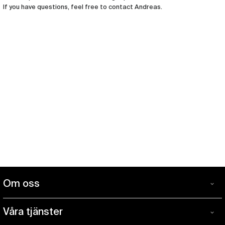
If you have questions, feel free to contact Andreas.
Om oss
Om
Windcorp är Sveriges ledande specialistbutik inom blås
oss
Våra tjänster
och en mötesplats för blåsmusiker på alla nivåer. I
Våra