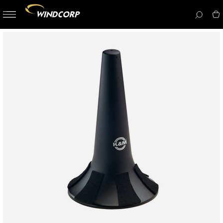
button-
menu
icon__i