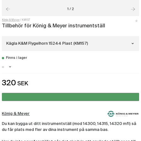
1 / 2
König & Meyer
KM157
Tillbehör för König & Meyer instrumentställ
Kägla K&M Flygelhorn 15244 Plast (KM157)
Finns i lager
Peg Bas K&M 17715, upp till 4 pegs
(KM807)
Malmö - Just nu slut i lager
320
SEK
Kägla K&M Flygelhorn 15244 Plast
Göteborg - Just nu slut i lager
(KM157)
Stockholm - Just nu slut i lager
Kägla K&M Flöjt 17788 Plast
(KM167)
König & Meyer
Du kan bygga ut ditt instrumentställ (mod 14300, 14315, 14320 mfl) så
Kägla K&M Klarinett 15224 plast
(KM73)
du får plats med fler av dina instrument på samma bas.