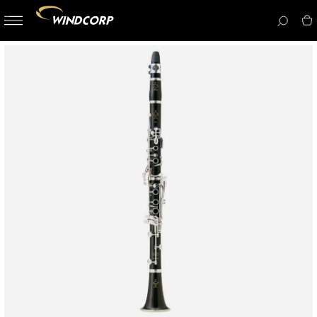
button-
menu
icon__i