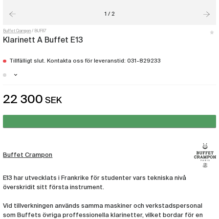
1 / 2
Buffet Crampon
BUF87
Klarinett A Buffet E13
Tillfälligt slut. Kontakta oss för leveranstid: 031-829233
Stockholm - Just nu slut i lager
22 300
SEK
Malmö - Just nu slut i lager
Göteborg - Just nu slut i lager
Buffet Crampon
E13 har utvecklats i Frankrike för studenter vars tekniska nivå
överskridit sitt första instrument.
Vid tillverkningen används samma maskiner och verkstadspersonal
som Buffets övriga proffessionella klarinetter, vilket bordar för en