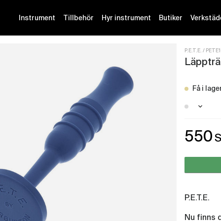
Instrument
Tillbehör
Hyr instrument
Butiker
Verkstäd
P.E.T.E.
PETE
Läppträn
Få i lage
Malmö 
550
Stockh
P.E.T.E.
Nu finns d