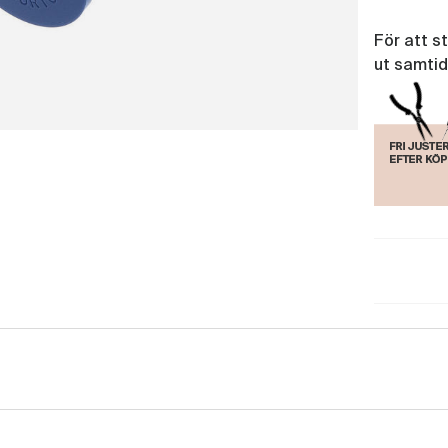
För att s
ut samtid