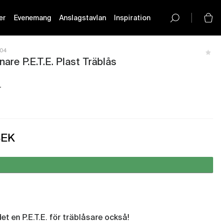
er
Evenemang
Anslagstavlan
Inspiration
button-
icon__icon
104
are P.E.T.E. Plast Träblås
r
- Få i lager
SEK
olm - Just nu slut i lager
et en P.E.T.E. för träblåsare också!