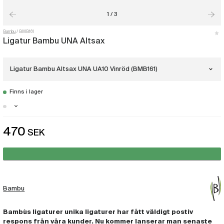
1 / 3
Bambu
BMB161
Ligatur Bambu UNA Altsax
Ligatur Bambu Altsax UNA UA10 Vinröd (BMB161)
Finns i lager
Ligatur Bambu Altsax UNA UA07 Svart
(BMB160)
Malmö - Få i lager
470
SEK
Ligatur Bambu Altsax UNA UA10 Vinröd
(BMB161)
Ligatur Bambu Altsax UNA UA11 Mörkblå
(BMB162)
Bambu
Bambùs ligaturer unika ligaturer har fått väldigt postiv
respons från våra kunder. Nu kommer lanserar man senaste