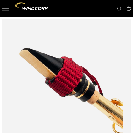
button-
menu
icon__i