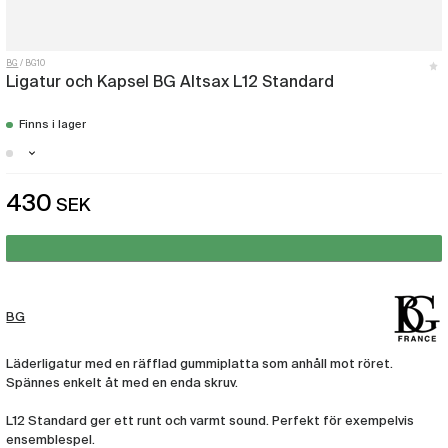
BG
BG10
Ligatur och Kapsel BG Altsax L12 Standard
Finns i lager
Stockholm - Få i lager
430
SEK
Malmö - Få i lager
Göteborg - Få i lager
BG
Läderligatur med en räfflad gummiplatta som anhåll mot röret.
Spännes enkelt åt med en enda skruv.
L12 Standard ger ett runt och varmt sound. Perfekt för exempelvis
ensemblespel.