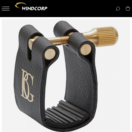
button-
menu
icon__i