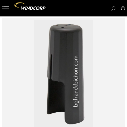
button-
menu
icon__i