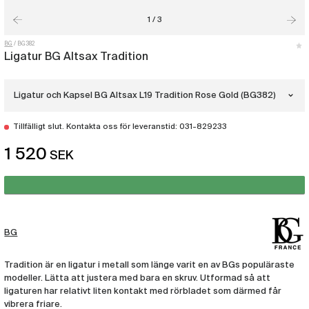
1 / 3
BG
BG382
Ligatur BG Altsax Tradition
Ligatur och Kapsel BG Altsax L19 Tradition Rose Gold (BG382)
Tillfälligt slut. Kontakta oss för leveranstid: 031-829233
Ligatur och Kapsel BG Altsax L10
Tradition Lack
1 520
(BG8)
SEK
Ligatur och Kapsel BG Altsax L17
Tradition Silver
(BG381)
Ligatur och Kapsel BG Altsax L19
Tradition Rose Gold
BG
(BG382)
Tradition är en ligatur i metall som länge varit en av BGs populäraste
Ligatur och Kapsel BG Altsax L11 Tradition
Gold Plated
modeller. Lätta att justera med bara en skruv. Utformad så att
(BG9)
ligaturen har relativt liten kontakt med rörbladet som därmed får
vibrera friare.