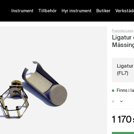
Instrument
Tillbehör
Hyr instrument
Butiker
Verkstäd
Francois Louis
Ligatur
Mässin
Ligatur
(FL7)
Finns i l
Malmö 
1 170
Götebo
Stockh