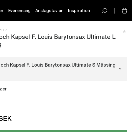
er
Evenemang
Anslagstavlan
Inspiration
button-
icon__icon
FL7
 och Kapsel F. Louis Barytonsax Ultimate L
g
 och Kapsel F. Louis Barytonsax Ultimate S Mässing
ager
Ligatur och Kapsel F. Louis
Barytonsax Ultimate S Mässing
(FL7)
- Få i lager
Ligatur och Kapsel F. Louis Barytonsax
SEK
rg - Just nu slut i lager
Ultimate XL Mässing
olm - Få i lager
(FL8)