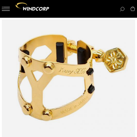
button-
menu
icon__i