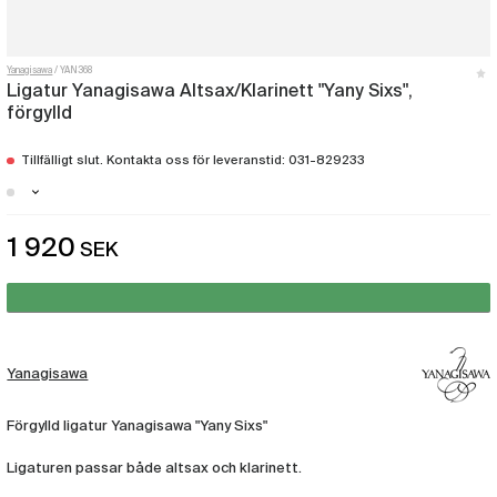
Yanagisawa
YAN368
Ligatur Yanagisawa Altsax/Klarinett "Yany Sixs",
förgylld
Tillfälligt slut. Kontakta oss för leveranstid: 031-829233
Malmö - Just nu slut i lager
1 920
SEK
Stockholm - Just nu slut i lager
Göteborg - Just nu slut i lager
Yanagisawa
Förgylld ligatur Yanagisawa "Yany Sixs"
Ligaturen passar både altsax och klarinett.