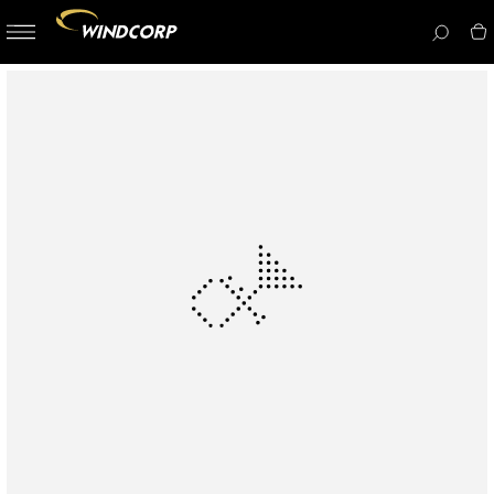
button-
menu
icon__i