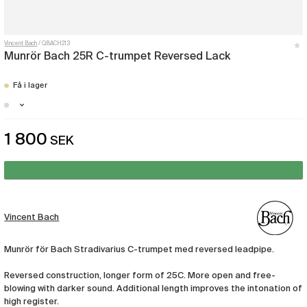
Vincent Bach
QBACH213
Munrör Bach 25R C-trumpet Reversed Lack
Få i lager
Göteborg - Få i lager
1 800
SEK
Vincent Bach
Munrör för Bach Stradivarius C-trumpet med reversed leadpipe.
Reversed construction, longer form of 25C. More open and free-
blowing with darker sound. Additional length improves the intonation of
high register.