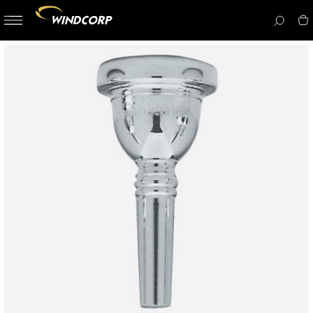
button-
menu
icon__i