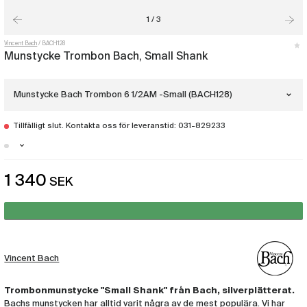
1 / 3
Vincent Bach
BACH128
Munstycke Trombon Bach, Small Shank
Munstycke Bach Trombon 6 1/2AM -Small (BACH128)
Tillfälligt slut. Kontakta oss för leveranstid: 031-829233
Munstycke Bach Trombon 5GS -Small
(BACH125)
Stockholm - Just nu slut i lager
1 340
SEK
Munstycke Bach Trombon 6 1/2A -Small
Malmö - Just nu slut i lager
(BACH126)
Göteborg - Just nu slut i lager
Munstycke Bach Trombon 6 1/2AL -Small
(BACH127)
Vincent Bach
Munstycke Bach Trombon 6 1/2AM -
Small
(BACH128)
Trombonmunstycke "Small Shank" från Bach, silverplätterat.
Bachs munstycken har alltid varit några av de mest populära. Vi har