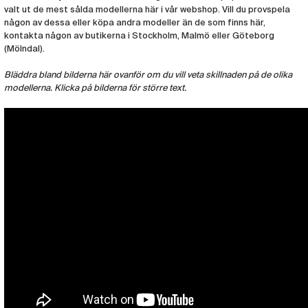
Munstycke Bach Trombon 6 3/4C -Small
valt ut de mest sålda modellerna här i vår webshop. Vill du provspela
(BACH129)
någon av dessa eller köpa andra modeller än de som finns här,
kontakta någon av butikerna i Stockholm, Malmö eller Göteborg
(Mölndal).
Munstycke Bach Trombon 7 -Small
(BACH130)
Bläddra bland bilderna här ovanför om du vill veta skillnaden på de olika
modellerna. Klicka på bilderna för större text.
Munstycke Bach Trombon 7C -Small
(BACH131)
Munstycke Bach Trombon 11C -Small
(BACH134)
Munstycke Bach Trombon 12C -Small
(BACH135)
Munstycke Bach Trombon 5GB -Small
(BACH124)
Munstycke Bach Trombon 5G (small
shank)
(BACH727)