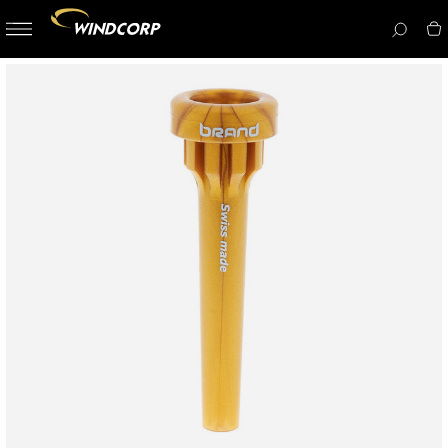
button-
menu
icon__i