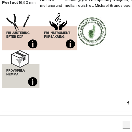
Grund &
Dubbelgryta. Lättspelad på höjden, m
Perfect
16,50 mm
mellangrund
mellanregistret. Michael Brands egen