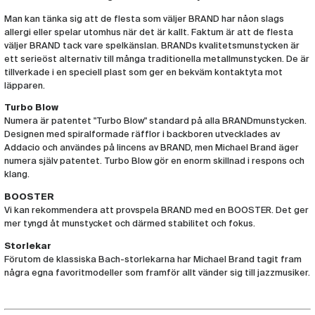
Munstycke Brand Trumpet 7C Guld
(BRAND142)
Man kan tänka sig att de flesta som väljer BRAND har nåon slags
allergi eller spelar utomhus när det är kallt. Faktum är att de flesta
väljer BRAND tack vare spelkänslan. BRANDs kvalitetsmunstycken är
Munstycke Brand Trumpet 1FS Guld
ett serieöst alternativ till många traditionella metallmunstycken. De är
(BRAND152)
tillverkade i en speciell plast som ger en bekväm kontaktyta mot
läpparen.
Munstycke Brand Trumpet Jazz Guld
Turbo Blow
(BRAND162)
Numera är patentet "Turbo Blow" standard på alla BRANDmunstycken.
Designen med spiralformade räfflor i backboren utvecklades av
Munstycke Brand Trumpet Groove Guld
Addacio och användes på lincens av BRAND, men Michael Brand äger
(BRAND172)
numera själv patentet. Turbo Blow gör en enorm skillnad i respons och
klang.
Munstycke Brand Trumpet Lead Guld
BOOSTER
(BRAND182)
Vi kan rekommendera att provspela BRAND med en BOOSTER. Det ger
mer tyngd åt munstycket och därmed stabilitet och fokus.
Munstycke Brand Trumpet Scream Guld
Storlekar
(BRAND192)
Förutom de klassiska Bach-storlekarna har Michael Brand tagit fram
några egna favoritmodeller som framför allt vänder sig till jazzmusiker.
Munstycke Brand Trumpet Perfect
Guld
(BRAND200)