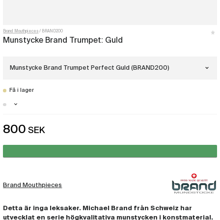
Brand Mouthpieces
BRAND200
Munstycke Brand Trumpet: Guld
Munstycke Brand Trumpet Perfect Guld (BRAND200)
Få i lager
Munstycke Brand Trumpet 1 1/4C Guld
(BRAND102)
Stockholm - Just nu slut i lager
800
SEK
Munstycke Brand Trumpet 1 1/2C Guld
Malmö - Just nu slut i lager
(BRAND112)
Göteborg - Få i lager
Munstycke Brand Trumpet 3C Guld
(BRAND122)
Brand Mouthpieces
Munstycke Brand Trumpet 5C Guld
(BRAND132)
Detta är inga leksaker. Michael Brand från Schweiz har
utvecklat en serie högkvalitativa munstycken i konstmaterial.