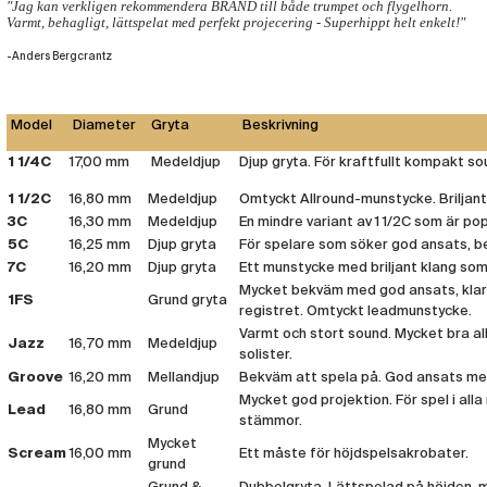
"Jag kan verkligen rekommendera BRAND till både trumpet och flygelhorn.
Varmt, behagligt, lättspelat med perfekt projecering - Superhippt helt enkelt!"
-Anders Bergcrantz
Model
Diameter
Gryta
Beskrivning
1 1/4C
17,00 mm
Medeldjup
Djup gryta. För kraftfullt kompakt so
1 1/2C
16,80 mm
Medeldjup
Omtyckt Allround-munstycke. Briljant 
3C
16,30 mm
Medeldjup
En mindre variant av 1 1/2C som är po
5C
16,25 mm
Djup gryta
För spelare som söker god ansats, b
7C
16,20 mm
Djup gryta
Ett munstycke med briljant klang som 
Mycket bekväm med god ansats, klart
1FS
Grund gryta
registret. Omtyckt leadmunstycke.
Varmt och stort sound. Mycket bra a
Jazz
16,70 mm
Medeldjup
solister.
Groove
16,20 mm
Mellandjup
Bekväm att spela på. God ansats med
Mycket god projektion. För spel i alla
Lead
16,80 mm
Grund
stämmor.
Mycket
Scream
16,00 mm
Ett måste för höjdspelsakrobater.
grund