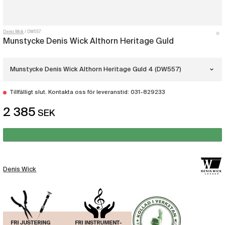
Denis Wick
DW557
Munstycke Denis Wick Althorn Heritage Guld
Munstycke Denis Wick Althorn Heritage Guld 4 (DW557)
Tillfälligt slut. Kontakta oss för leveranstid: 031-829233
Munstycke Denis Wick Althorn Heritage
Guld 2
2 385
(DW555)
SEK
Munstycke Denis Wick Althorn Heritage
Guld 3
(DW556)
Munstycke Denis Wick Althorn
Heritage Guld 4
Denis Wick
(DW557)
Munstycke Denis Wick Althorn Heritage
Guld 5
(DW558)