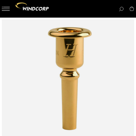
button-
menu
icon__i