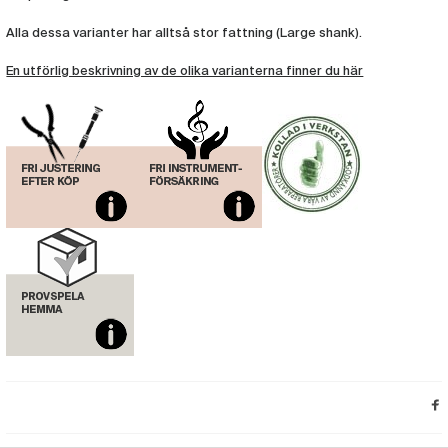
Munstycke Denis Wick Bastrombon
Classic 2NAL
Alla dessa varianter har alltså stor fattning (Large shank).
(DW184)
Munstycke Denis Wick Bastrombon
En utförlig beskrivning av de olika varianterna finner du här
Classic 3AL
(DW185)