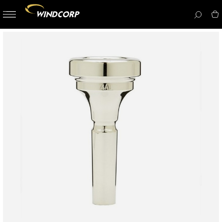
button-
menu
icon__i