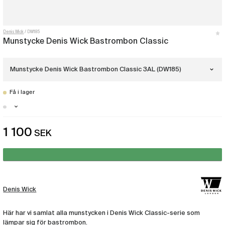
Denis Wick
DW185
Munstycke Denis Wick Bastrombon Classic
Munstycke Denis Wick Bastrombon Classic 3AL (DW185)
Få i lager
Munstycke Denis Wick Bastrombon
Classic 00AL
(DW280)
Stockholm - Just nu slut i lager
Munstycke Denis Wick Bastrombon
1 100
SEK
Malmö - Få i lager
Classic 0AL
(DW181)
Göteborg - Just nu slut i lager
Munstycke Denis Wick Bastrombon
Classic 1AL
(DW182)
Denis Wick
Munstycke Denis Wick Bastrombon
Classic 2AL
(DW183)
Här har vi samlat alla munstycken i Denis Wick Classic-serie som
lämpar sig för bastrombon.