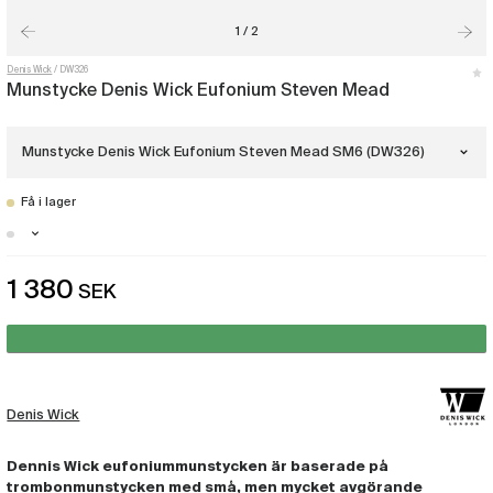
1 / 2
Denis Wick
DW326
Munstycke Denis Wick Eufonium Steven Mead
Munstycke Denis Wick Eufonium Steven Mead SM6 (DW326)
Få i lager
Munstycke Denis Wick Eufonium Steven
Mead SM4 Guld
(DW237)
Stockholm - Just nu slut i lager
Munstycke Denis Wick Eufonium Steven
1 380
SEK
Malmö - Just nu slut i lager
Mead SM3M (Euro shank)
(DW247)
Göteborg - Just nu slut i lager
Munstycke Denis Wick Eufonium Steven
Mead SM3.5
(DW249)
Denis Wick
Munstycke Denis Wick Eufonium Steven
Mead SM2
(DW253)
Dennis Wick eufoniummunstycken är baserade på
trombonmunstycken med små, men mycket avgörande