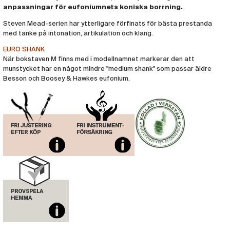
Munstycke Denis Wick Eufonium Steven
anpassningar för eufoniumnets koniska borrning.
Mead SM2M (Euro shank)
(DW323)
Steven Mead-serien har ytterligare förfinats för bästa prestanda
med tanke på intonation, artikulation och klang.
Munstycke Denis Wick Eufonium Steven
Mead SM4M (Euro shank)
EURO SHANK
(DW325)
När bokstaven M finns med i modellnamnet markerar den att
Munstycke Denis Wick Eufonium
munstycket har en något mindre "medium shank" som passar äldre
Steven Mead SM6
Besson och Boosey & Hawkes eufonium.
(DW326)
Munstycke Denis Wick Eufonium Steven
Mead SM3
(DW61)
Munstycke Denis Wick Eufonium Steven
Mead SM5
(DW62)
Munstycke Denis Wick Eufonium Steven
Mead SM4
(DW85)