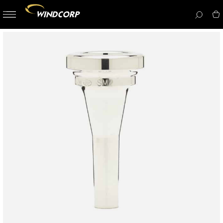
button-
menu
icon__i