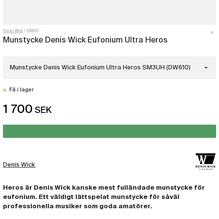
Denis Wick
DW610
Munstycke Denis Wick Eufonium Ultra Heros
Munstycke Denis Wick Eufonium Ultra Heros SM3UH (DW610)
Få i lager
Munstycke Denis Wick Eufonium Ultra
Heros SM4UH
1 700
(DW608)
SEK
Munstycke Denis Wick Eufonium Ultra
Heros SM4UH Guld
(DW609)
Munstycke Denis Wick Eufonium Ultra
Heros SM3UH
Denis Wick
(DW610)
Heros är Denis Wick kanske mest fulländade munstycke för
Munstycke Denis Wick Eufonium Ultra
Heros SM3UH Guld
eufonium. Ett väldigt lättspelat munstycke för såväl
(DW611)
professionella musiker som goda amatörer.