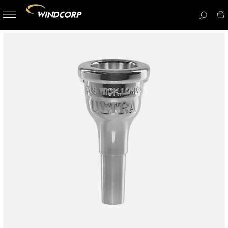
button-
menu
icon__i