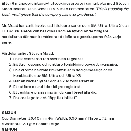
Munstycke Denis Wick Eufonium Ultra
Efter 6 månaders intensivt utvecklingsarbete i samarbete med Steven
Heros SM5UH
Mead laserar Denis Wick HEROS med kommentaren
"This is possibly the
(DW612)
best mouthpiece that the company has ever produced".
Munstycke Denis Wick Eufonium Ultra
Heros SM5UH Guld
Mr. Mead har varit involverad i tidigare serier som SM, Ultra, Ultra X och
(DW613)
ULTRA XR. Heros kan beskrivas som en hybrid av de tidigare
modellerna där man kombinerat de bästa egenskaperna från varje
serie.
Fördelar enligt Steven Mead:
En rik centrerad ton över hela registret.
Bättre respons och enklare tonbildning oavsett nyansnivå.
En extremt bekväm rimkontur som designmässigt är en
kombination av SM, Ultra och Ultra XR
Har en vacker lyster och en klar tonkarraktär.
Ett större sound i det högre registret.
Ett enklare pianissimo än du kan föreställa dig.
Enklare legato och "läppflexibilitet"
SM3UH
Cup Diameter: 26.40 mm /Rim Width: 6.30 mm / Throat: 7.2 mm
/Backbore: V-Type Shank: Large
SM4UH