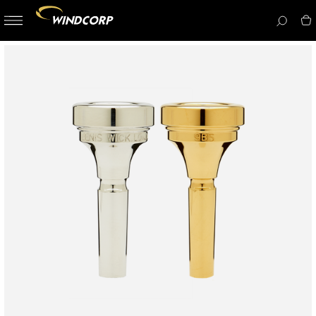
button-
menu
icon__i