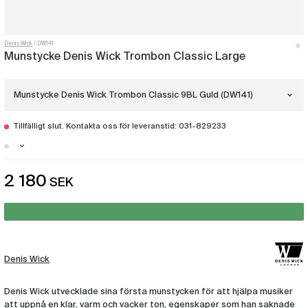
Denis Wick
DW141
Munstycke Denis Wick Trombon Classic Large
Munstycke Denis Wick Trombon Classic 9BL Guld (DW141)
Tillfälligt slut. Kontakta oss för leveranstid: 031-829233
Munstycke Denis Wick Trombon Classic
4.5AL Guld
(DW133)
Malmö - Just nu slut i lager
Munstycke Denis Wick Trombon
2 180
SEK
Göteborg - Just nu slut i lager
Classic 9BL Guld
(DW141)
Munstycke Denis Wick Trombon Classic
5BL Guld
(DW136)
Denis Wick
Munstycke Denis Wick Bastrombon
Classic 3AL
(DW185)
Denis Wick utvecklade sina första munstycken för att hjälpa musiker
att uppnå en klar, varm och vacker ton, egenskaper som han saknade