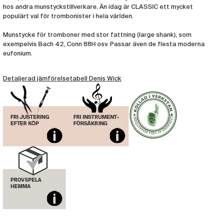
Munstycke Denis Wick Trombon Classic
hos andra munstyckstillverkare. Än idag är CLASSIC ett mycket
4AL
populärt val för trombonister i hela världen.
(DW186)
Munstycke Denis Wick Trombon Classic
Munstycke för tromboner med stor fattning (large shank), som
4.5AL
exempelvis Bach 42, Conn 88H osv. Passar även de flesta moderna
(DW187)
eufonium.
Munstycke Denis Wick Trombon Classic
9BL
Detaljerad jämförelsetabell Denis Wick
(DW190)
Munstycke Denis Wick Trombon Classic
4BL
(DW48)
Munstycke Denis Wick Trombon Classic
5AL
(DW49)
Munstycke Denis Wick Trombon Classic
5BL
(DW50)
Munstycke Denis Wick Trombon Classic
5ABL
(DW51)