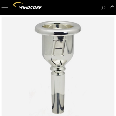
button-
menu
icon__i