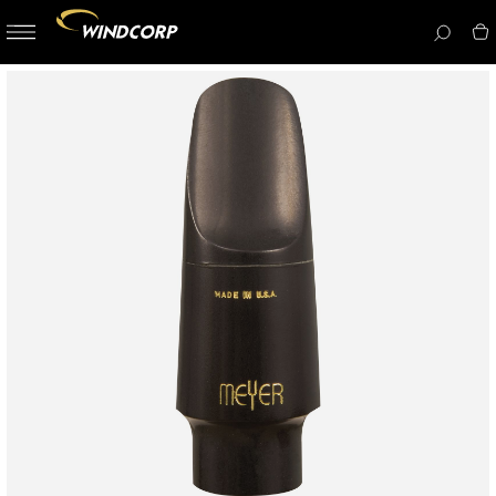
button-
menu
icon__i