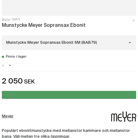
Meyer
BAB79
Munstycke Meyer Sopransax Ebonit
Munstycke Meyer Sopransax Ebonit 6M (BAB79)
Finns i lager
Munstycke Meyer Sopransax Ebonit 5M
(BAB78)
Stockholm - Få i lager
Munstycke Meyer Sopransax Ebonit
2 050
SEK
Malmö - Just nu slut i lager
6M
(BAB79)
Göteborg - Just nu slut i lager
Munstycke Meyer Sopransax Ebonit 7M
(BAB80)
Meyer
Populärt ebonitmunstycke med mellanstor kammare och mellanstor
bana. Välj mellan tre olika öppningar.