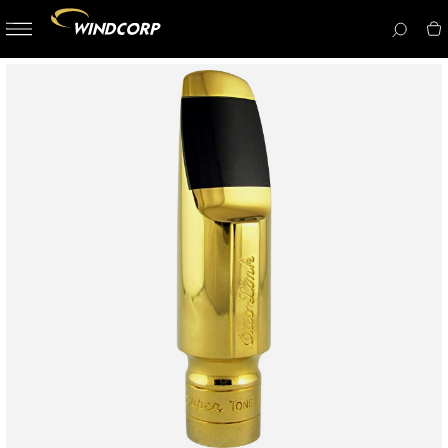
button-
menu
icon__i