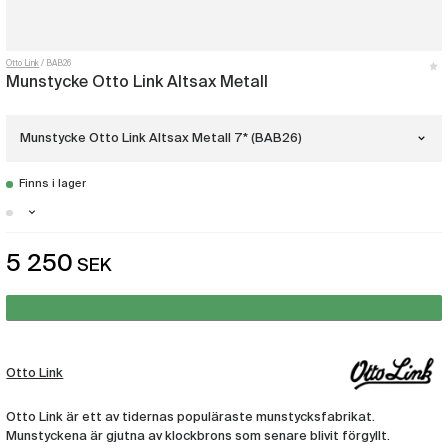
Otto Link
BAB26
Munstycke Otto Link Altsax Metall
Munstycke Otto Link Altsax Metall 7* (BAB26)
Finns i lager
Munstycke Otto Link Altsax Metall 5
(BAB21)
Stockholm - Just nu slut i lager
5 250
SEK
Munstycke Otto Link Altsax Metall 5*
Malmö - Få i lager
(BAB22)
Göteborg - Få i lager
Munstycke Otto Link Altsax Metall 6
(BAB23)
Otto Link
Munstycke Otto Link Altsax Metall 6*
(BAB24)
Otto Link är ett av tidernas populäraste munstycksfabrikat.
Munstyckena är gjutna av klockbrons som senare blivit förgyllt.