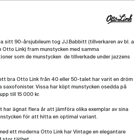
(BAB154)
Munstycke Otto Link Tenorsax
Vintage Ebonit 6
(BAB149)
ra sitt 90-årsjubileum tog JJ.Babbitt (tillverkaren av bl. a
h Otto Link) fram munstycken med samma
tioner som de munstycken de tillverkade under jazzens
ett bra Otto Link från 40 eller 50-talet har varit en dröm
 saxofonister. Vissa har köpt munstycken osedda på
upp till 15 000 kr.
t har ägnat flera år att jämföra olika exemplar av sina
stycken för att hitta en optimal variant.
ed ett moderna Otto Link har Vintage en elegantare
 stor täthet.