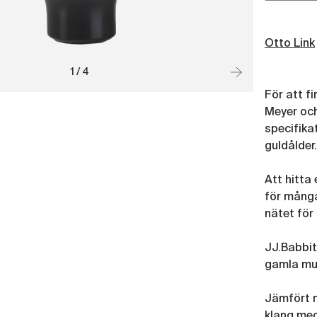
Otto Link
1 / 4
För att fi
Meyer oc
specifika
guldålder.
Att hitta 
för många
nätet för 
JJ.Babbit
gamla mun
Jämfört m
klang med