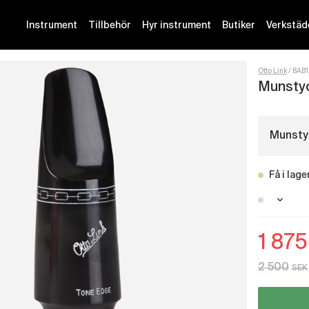
Instrument
Tillbehör
Hyr instrument
Butiker
Verkstäd
Otto Link
BAB
Munstyc
Munstyc
Få i lage
Stockh
1 875
Malmö 
Götebo
2 500
SEK