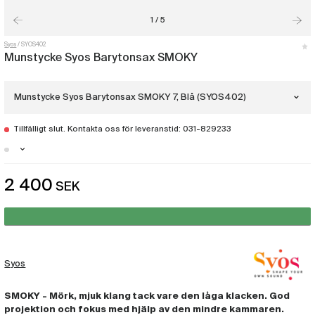
1 / 5
Syos
SYOS402
Munstycke Syos Barytonsax SMOKY
Munstycke Syos Barytonsax SMOKY 7, Blå (SYOS402)
Tillfälligt slut. Kontakta oss för leveranstid: 031-829233
Munstycke Syos Barytonsax SMOKY 5,
Blå
(SYOS400)
Göteborg - Just nu slut i lager
Munstycke Syos Barytonsax SMOKY 6,
2 400
SEK
Stockholm - Just nu slut i lager
Blå
(SYOS401)
Munstycke Syos Barytonsax SMOKY 7,
Blå
(SYOS402)
Syos
Munstycke Syos Barytonsax SMOKY 8,
Blå
(SYOS403)
SMOKY - Mörk, mjuk klang tack vare den låga klacken. God
projektion och fokus med hjälp av den mindre kammaren.