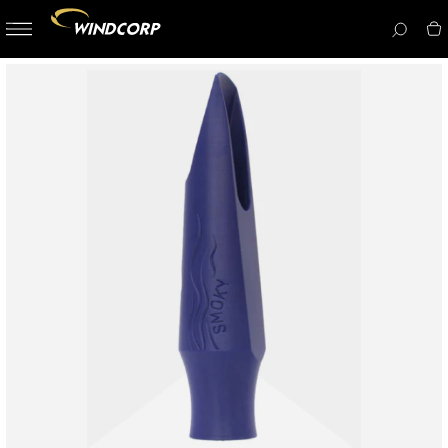
button-
menu
icon__i