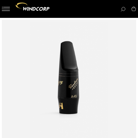
button-
menu
icon__i