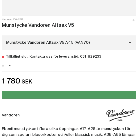
Vandoren
VAN70
Munstycke Vandoren Altsax V5
Munstycke Vandoren Altsax V5 A45 (VAN70)
Tillfälligt slut. Kontakta oss för leveranstid: 031-829233
Munstycke Vandoren Altsax V5 A15
(VAN63)
Stockholm - Just nu slut i lager
1 780
SEK
Munstycke Vandoren Altsax V5 A17
Malmö - Just nu slut i lager
(VAN64)
Göteborg - Just nu slut i lager
Munstycke Vandoren Altsax V5 A20
(VAN65)
Vandoren
Munstycke Vandoren Altsax V5 A25
(VAN66)
Ebonitmunstycken i flera olika öppningar. A17-A28 är munstycken för
dig som spelar i blåsorkester och/eller klassisk musik. A35-A55 lämpar